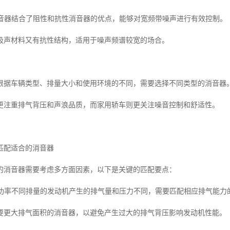
式消音器结合了阻性和抗性消音器的优点，能够对宽频带噪声进行有效控制。
吸声材料又有抗性结构，适用于噪声频谱较宽的场合。
根据车辆类型、排量大小和使用环境的不同，需要选择不同类型的消音器
更注重排气背压和声浪品质，而家用轿车则更关注噪音控制和舒适性。
匹配适合的消音器
的消音器需要考虑多方面因素，以下是关键的匹配要点：
量与功率不同排量的发动机产生的排气量和压力不同，需要匹配相应排气能力
要更大排气面积的消音器，以避免产生过大的排气背压影响发动机性能。