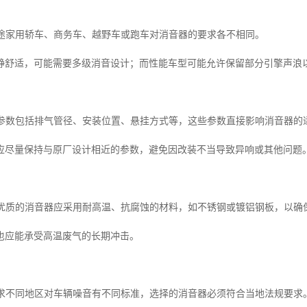
与用途家用轿车、商务车、越野车或跑车对消音器的要求各不相同。
静舒适，可能需要多级消音设计；而性能车型可能允许保留部分引擎声浪
系统参数包括排气管径、安装位置、悬挂方式等，这些参数直接影响消音器的
应尽量保持与原厂设计相近的参数，避免因改装不当导致异响或其他问题
久性优质的消音器应采用耐高温、抗腐蚀的材料，如不锈钢或镀铝钢板，以
也应能承受高温废气的长期冲击。
规要求不同地区对车辆噪音有不同标准，选择的消音器必须符合当地法规要求