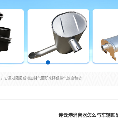
消音器主要用于降低机械设备或枪械等产生的噪声。它通过阻尼或增加排气面积来降低排气速度和功率，从而降低噪声。常见的消音器类型包括阻性消声器、抗性消声器、共振消声器以及阻抗复合式消声器等。这些消音器各有特点，适用于不同频率的噪声消除。
连云港消音器怎么与车辆匹