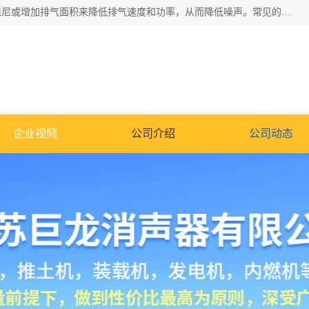
消音器主要用于降低机械设备或枪械等产生的噪声。它通过阻尼或增加排气面积来降低排气速度和功率，从而降低噪声。常见的消音器类型包括阻性消声器、抗性消声器、共振消声器以及阻抗复合式消声器等。这些消音器各有特点，适用于不同频率的噪声消除。
企业视频
公司介绍
公司动态