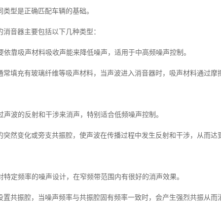
同类型是正确匹配车辆的基础。
的消音器主要包括以下几种类型：
器主要依靠吸声材料吸收声能来降低噪声，适用于中高频噪声控制。
通常填充有玻璃纤维等吸声材料，当声波进入消音器时，吸声材料通过摩
器通过声波的反射和干涉来消声，特别适合低频噪声控制。
的突然变化或旁支共振腔，使声波在传播过程中发生反射和干涉，从而达
器针对特定频率的噪声设计，在窄频带范围内有很好的消声效果。
设置共振腔，当噪声频率与共振腔固有频率一致时，会产生强烈共振从而