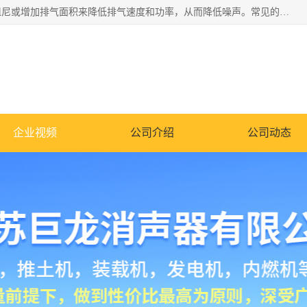
消音器主要用于降低机械设备或枪械等产生的噪声。它通过阻尼或增加排气面积来降低排气速度和功率，从而降低噪声。常见的消音器类型包括阻性消声器、抗性消声器、共振消声器以及阻抗复合式消声器等。这些消音器各有特点，适用于不同频率的噪声消除。
企业视频
公司介绍
公司动态