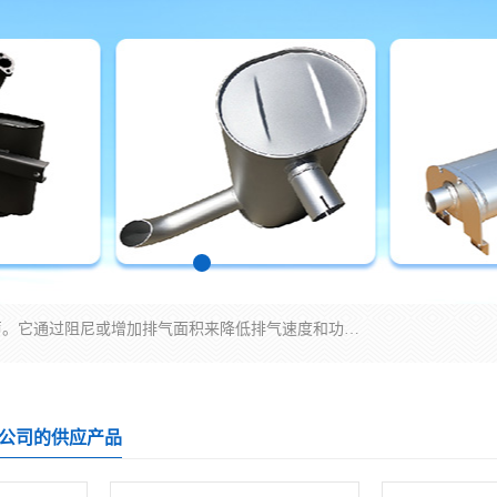
消音器主要用于降低机械设备或枪械等产生的噪声。它通过阻尼或增加排气面积来降低排气速度和功率，从而降低噪声。常见的消音器类型包括阻性消声器、抗性消声器、共振消声器以及阻抗复合式消声器等。这些消音器各有特点，适用于不同频率的噪声消除。
公司的供应产品