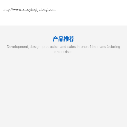
http://www.xiaoyinqijulong.com
产品推荐
Development, design, production and sales in one of the manufacturing
enterprises