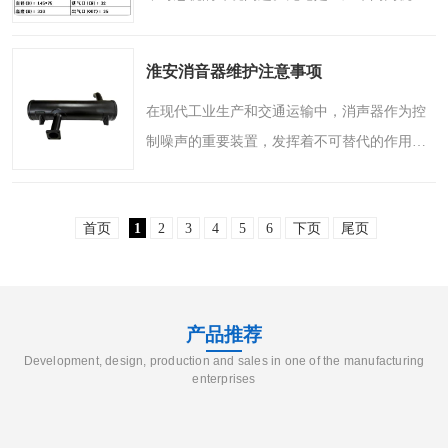
的轰鸣，还是道路上车辆的喧嚣，过高的噪音
不仅影响人们的工作效率与生活质量，更可能
淮安消音器维护注意事项
对听力健康造成潜在..
在现代工业生产和交通运输中，消声器作为控
制噪声的重要装置，发挥着不可替代的作用。
无论是汽车排气系统，还是风机、压缩机等大
型设备，消声器都能有效降低噪声传播，保护
首页
1
2
3
4
5
6
下页
尾页
操作人员的听力健康..
产品推荐
Development, design, production and sales in one of the manufacturing
enterprises