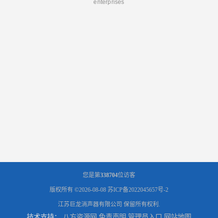
enterprises
您是第
338704
位访客
版权所有 ©2026-08-08
苏ICP备2022045657号-2
江苏巨龙消声器有限公司
保留所有权利.
技术支持：
八方资源网
免责声明
管理员入口
网站地图