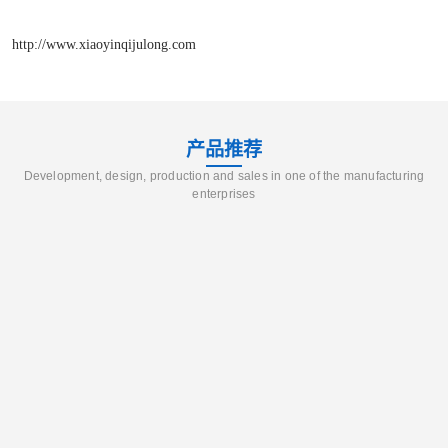
http://www.xiaoyinqijulong.com
产品推荐
Development, design, production and sales in one of the manufacturing
enterprises