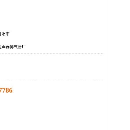
丹阳市
消声器排气管厂
7786