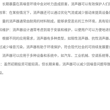
听力：长期暴露在高噪音环境中会对听力造成损害，消声器可以有效保护人们
设备效率：在某些情况下，消声器还可以通过优化气流或减少振动来提高设备
性强：量的消声器通常由耐用的材料制成，能够承受恶劣的工作环境，具有较
安装和维护：消声器设计通常考虑到易于安装和维护，以便用户可以方便地
类型：根据不同的应用需求，消声器有多种类型，如阻性消声器、抗性消声
：通过减少噪音污染，消声器有助于环境保护，符合现代社会的可持续发展要
性强：消声器可以应用于多种设备和系统中，如汽车、工业机械、空调系统
本效益：虽然初期投资可能较高，但长期来看，消声器可以减少因噪音问题
益。