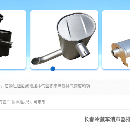
消音器主要用于降低机械设备或枪械等产生的噪声。它通过阻尼或增加排气面积来降低排气速度和功率，从而降低噪声。常见的消音器类型包括阻性消声器、抗性消声器、共振消声器以及阻抗复合式消声器等。这些消音器各有特点，适用于不同频率的噪声消除。
气管厂 耐高温-尺寸可定制
长春冷藏车消声器排