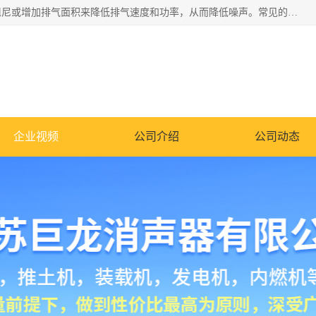
消音器主要用于降低机械设备或枪械等产生的噪声。它通过阻尼或增加排气面积来降低排气速度和功率，从而降低噪声。常见的消音器类型包括阻性消声器、抗性消声器、共振消声器以及阻抗复合式消声器等。这些消音器各有特点，适用于不同频率的噪声消除。
企业视频
公司介绍
公司动态