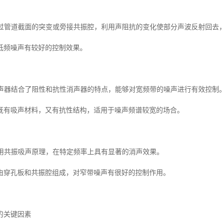
器通过管道截面的突变或旁接共振腔，利用声阻抗的变化使部分声波反射回去
低频噪声有较好的控制效果。
式消声器结合了阻性和抗性消声器的特点，能够对宽频带的噪声进行有效控制
既有吸声材料，又有抗性结构，适用于噪声频谱较宽的场合。
器利用共振吸声原理，在特定频率上具有显著的消声效果。
由穿孔板和共振腔组成，对窄带噪声有很好的控制作用。
的关键因素