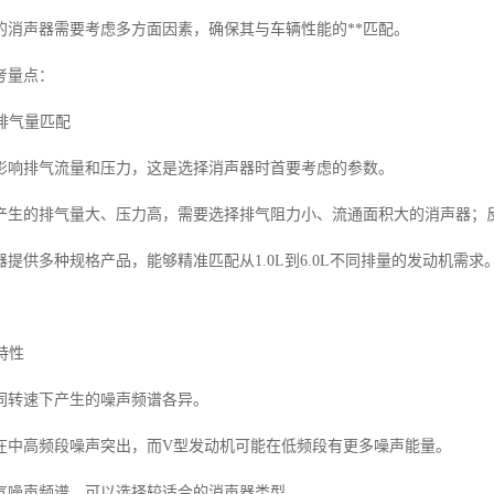
的消声器需要考虑多方面因素，确保其与车辆性能的**匹配。
考量点：
与排气量匹配
影响排气流量和压力，这是选择消声器时首要考虑的参数。
产生的排气量大、压力高，需要选择排气阻力小、流通面积大的消声器；
提供多种规格产品，能够精准匹配从1.0L到6.0L不同排量的发动机需求
特性
同转速下产生的噪声频谱各异。
在中高频段噪声突出，而V型发动机可能在低频段有更多噪声能量。
气噪声频谱，可以选择较适合的消声器类型。