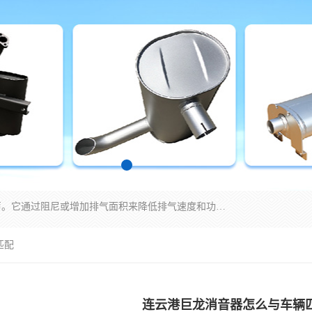
消音器主要用于降低机械设备或枪械等产生的噪声。它通过阻尼或增加排气面积来降低排气速度和功率，从而降低噪声。常见的消音器类型包括阻性消声器、抗性消声器、共振消声器以及阻抗复合式消声器等。这些消音器各有特点，适用于不同频率的噪声消除。
匹配
连云港巨龙消音器怎么与车辆