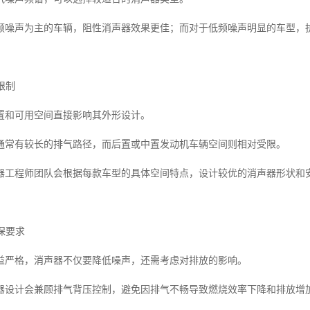
频噪声为主的车辆，阻性消声器效果更佳；而对于低频噪声明显的车型，
限制
置和可用空间直接影响其外形设计。
通常有较长的排气路径，而后置或中置发动机车辆空间则相对受限。
器工程师团队会根据每款车型的具体空间特点，设计较优的消声器形状和
环保要求
益严格，消声器不仅要降低噪声，还需考虑对排放的影响。
器设计会兼顾排气背压控制，避免因排气不畅导致燃烧效率下降和排放增