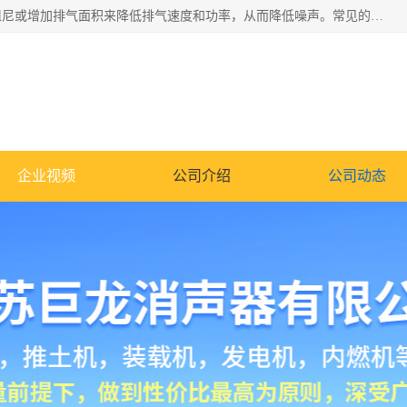
消音器主要用于降低机械设备或枪械等产生的噪声。它通过阻尼或增加排气面积来降低排气速度和功率，从而降低噪声。常见的消音器类型包括阻性消声器、抗性消声器、共振消声器以及阻抗复合式消声器等。这些消音器各有特点，适用于不同频率的噪声消除。
企业视频
公司介绍
公司动态