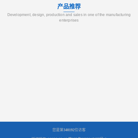
产品推荐
Development, design, production and sales in one of the manufacturing
enterprises
您是第
340192
位访客