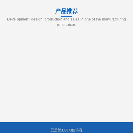
产品推荐
Development, design, production and sales in one of the manufacturing
enterprises
您是第
336873
位访客