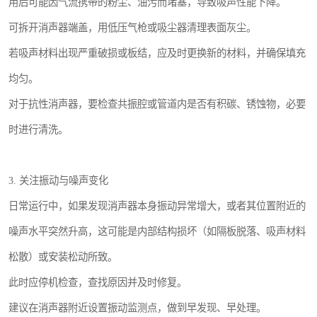
用后可能因气流携带的粉尘、油污而堵塞，导致吸声性能下降。
可拆开消声器端盖，用低压气枪或吸尘器清理表面灰尘。
若吸声材料出现严重破损或板结，应及时更换新的材料，并确保填充
均匀。
对于抗性消声器，要检查共振腔或管道内是否有积碳、锈蚀物，必要
时进行清洗。
3. 关注振动与噪声变化
日常运行中，如果发现消声器本身振动异常增大，或者其位置附近的
噪声水平突然升高，这可能是内部结构损坏（如隔板脱落、吸声材料
松散）或安装松动所致。
此时应停机检查，查找原因并及时修复。
建议在消声器附近设置振动监测点，做到早发现、早处理。