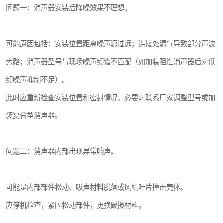
问题一：消声器安装后降噪效果不理想。
可能原因包括：安装位置距离噪声源过远；连接处漏气导致部分声波
旁路；消声器型号与现场噪声频谱不匹配（如加装阻性消声器后对低
频噪声抑制不足）。
此时应重新检查安装位置和密封情况，必要时联系厂家调整型号或加
装复合型消声器。
问题二：消声器内部出现异常响声。
可能是内部部件松动、吸声材料脱落或风机叶片撞击壳体。
应停机检查，紧固松动部件，更换破损材料。