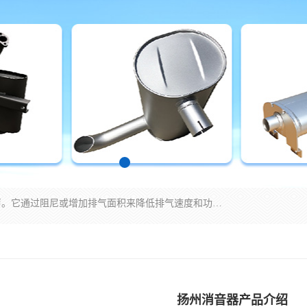
消音器主要用于降低机械设备或枪械等产生的噪声。它通过阻尼或增加排气面积来降低排气速度和功率，从而降低噪声。常见的消音器类型包括阻性消声器、抗性消声器、共振消声器以及阻抗复合式消声器等。这些消音器各有特点，适用于不同频率的噪声消除。
扬州消音器产品介绍