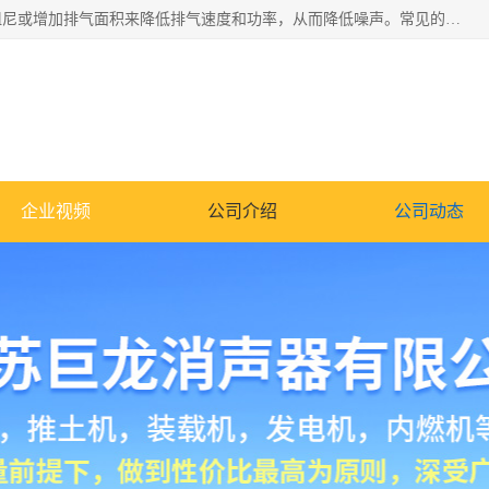
消音器主要用于降低机械设备或枪械等产生的噪声。它通过阻尼或增加排气面积来降低排气速度和功率，从而降低噪声。常见的消音器类型包括阻性消声器、抗性消声器、共振消声器以及阻抗复合式消声器等。这些消音器各有特点，适用于不同频率的噪声消除。
企业视频
公司介绍
公司动态