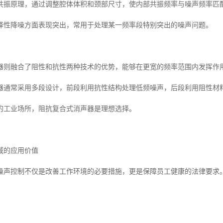
共振原理，通过调整腔体体积和颈部尺寸，使内部共振频率与噪声频率匹
择性降噪方面表现突出，常用于处理某一频率段特别突出的噪声问题。
器则融合了阻性和抗性两种技术的优势，能够在更宽的频率范围内发挥作
器通常采用多段设计，前段利用抗性结构处理低频噪声，后段利用阻性材
的工业场所，阻抗复合式消声器是理想选择。
域的应用价值
噪声控制不仅是改善工作环境的必要措施，更是保障员工健康的法律要求