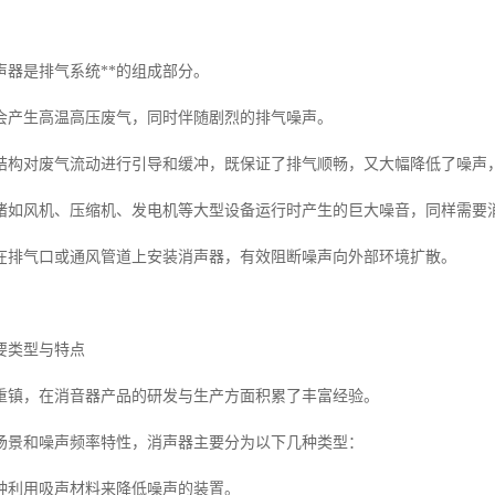
声器是排气系统**的组成部分。
会产生高温高压废气，同时伴随剧烈的排气噪声。
结构对废气流动进行引导和缓冲，既保证了排气顺畅，又大幅降低了噪声
诸如风机、压缩机、发电机等大型设备运行时产生的巨大噪音，同样需要消
在排气口或通风管道上安装消声器，有效阻断噪声向外部环境扩散。
要类型与特点
重镇，在消音器产品的研发与生产方面积累了丰富经验。
场景和噪声频率特性，消声器主要分为以下几种类型：
种利用吸声材料来降低噪声的装置。