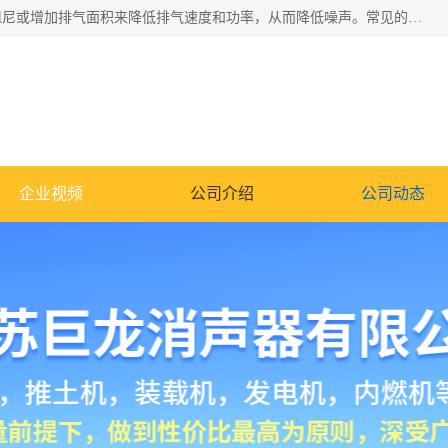
消音器主要用于降低机械设备或枪械等产生的噪声。它通过阻尼或增加排气面积来降低排气速度和功率，从而降低噪声。常见的消音器类型包括阻性消声器、抗性消声器、共振消声器以及阻抗复合式消声器等。这些消音器各有特点，适用于不同频率的噪声消除。
企业视频
公司介绍
公司动态