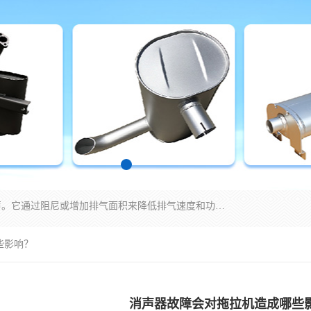
消音器主要用于降低机械设备或枪械等产生的噪声。它通过阻尼或增加排气面积来降低排气速度和功率，从而降低噪声。常见的消音器类型包括阻性消声器、抗性消声器、共振消声器以及阻抗复合式消声器等。这些消音器各有特点，适用于不同频率的噪声消除。
些影响？
消声器故障会对拖拉机造成哪些