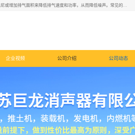
消音器主要用于降低机械设备或枪械等产生的噪声。它通过阻尼或增加排气面积来降低排气速度和功率，从而降低噪声。常见的消音器类型包括阻性消声器、抗性消声器、共振消声器以及阻抗复合式消声器等。这些消音器各有特点，适用于不同频率的噪声消除。
企业视频
公司介绍
公司动态