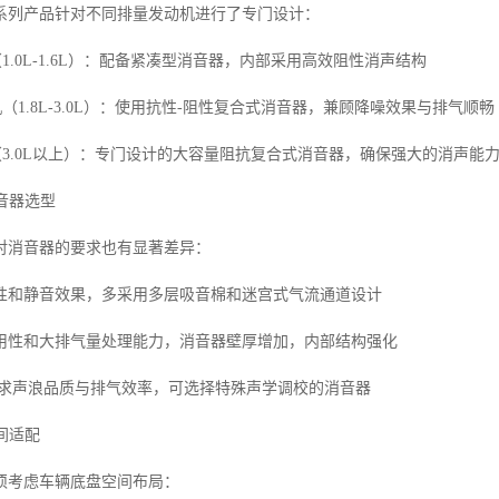
系列产品针对不同排量发动机进行了专门设计：
（1.0L-1.6L）：配备紧凑型消音器，内部采用高效阻性消声结构
机（1.8L-3.0L）：使用抗性-阻性复合式消音器，兼顾降噪效果与排气顺畅
（3.0L以上）：专门设计的大容量阻抗复合式消音器，确保强大的消声能
消音器选型
对消音器的要求也有显著差异：
性和静音效果，多采用多层吸音棉和迷宫式气流通道设计
用性和大排气量处理能力，消音器壁厚增加，内部结构强化
追求声浪品质与排气效率，可选择特殊声学调校的消音器
空间适配
须考虑车辆底盘空间布局：