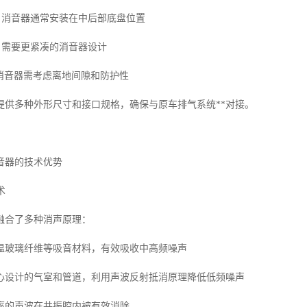
辆：消音器通常安装在中后部底盘位置
：需要更紧凑的消音器设计
车：消音器需考虑离地间隙和防护性
提供多种外形尺寸和接口规格，确保与原车排气系统**对接。
音器的技术优势
术
融合了多种消声原理：
温玻璃纤维等吸音材料，有效吸收中高频噪声
心设计的气室和管道，利用声波反射抵消原理降低低频噪声
率的声波在共振腔内被有效消除