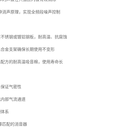
种消声原理，实现全频段噪声控制
优质不锈钢或镀铝钢板，耐高温、抗腐蚀
高温合金支架确保长期使用不变形
特殊配方的耐高温吸音棉，使用寿命长
术保证气密性
化内部气流通道
测体系
择匹配的消音器