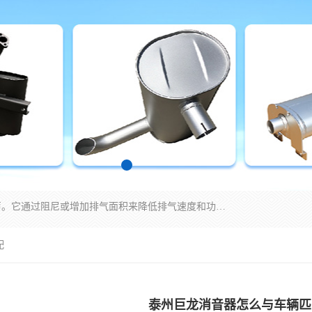
消音器主要用于降低机械设备或枪械等产生的噪声。它通过阻尼或增加排气面积来降低排气速度和功率，从而降低噪声。常见的消音器类型包括阻性消声器、抗性消声器、共振消声器以及阻抗复合式消声器等。这些消音器各有特点，适用于不同频率的噪声消除。
配
泰州巨龙消音器怎么与车辆匹