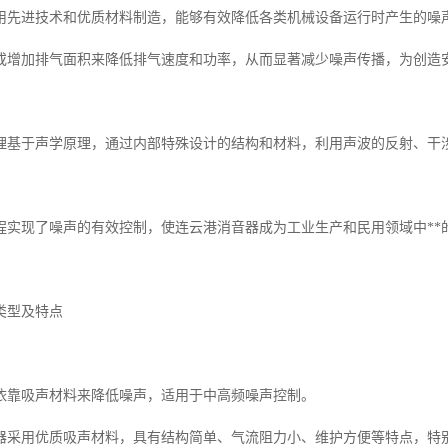
用先进技术和优质材料制造，能够有效降低各类机械设备运行时产生的噪
或增加排气面积来降低排气速度和功率，从而显著减少噪声传播，为创造
理基于声学原理，通过内部特殊设计的结构和材料，利用声波的反射、干
程实现了噪声的有效控制，使连云港消音器成为工业生产和民用领域中**
类型及特点
依靠吸声材料来降低噪声，适用于中高频噪声控制。
器采用优质吸声材料，具有结构简单、气流阻力小、维护方便等特点，特