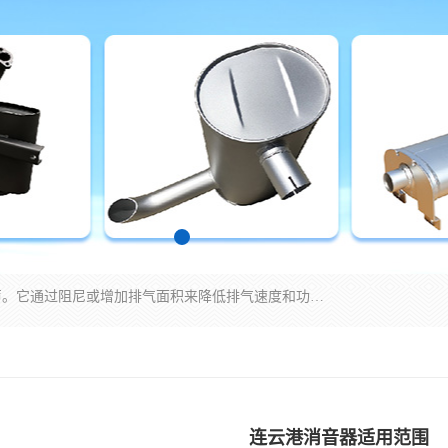
消音器主要用于降低机械设备或枪械等产生的噪声。它通过阻尼或增加排气面积来降低排气速度和功率，从而降低噪声。常见的消音器类型包括阻性消声器、抗性消声器、共振消声器以及阻抗复合式消声器等。这些消音器各有特点，适用于不同频率的噪声消除。
连云港消音器适用范围