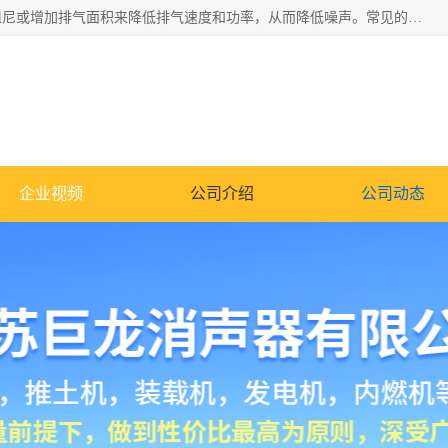
消音器主要用于降低机械设备或枪械等产生的噪声。它通过阻尼或增加排气面积来降低排气速度和功率，从而降低噪声。常见的消音器类型包括阻性消声器、抗性消声器、共振消声器以及阻抗复合式消声器等。这些消音器各有特点，适用于不同频率的噪声消除。
企业视频
公司介绍
公司动态