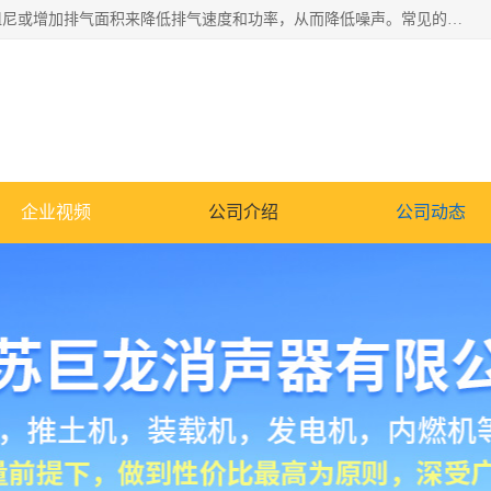
消音器主要用于降低机械设备或枪械等产生的噪声。它通过阻尼或增加排气面积来降低排气速度和功率，从而降低噪声。常见的消音器类型包括阻性消声器、抗性消声器、共振消声器以及阻抗复合式消声器等。这些消音器各有特点，适用于不同频率的噪声消除。
企业视频
公司介绍
公司动态