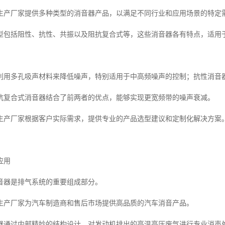
生产厂家提供多种类型的消音器产品，以满足不同行业和应用场景的特定
型包括阻性、抗性、共振以及阻抗复合式等，这些消音器各有特点，适用
利用多孔吸声材料来降低噪声，特别适用于中高频噪声的控制；抗性消音
抗复合式消音器结合了前两者的优点，能够实现更宽频带的噪声衰减。
生产厂家根据客户实际需求，提供专业的产品选型建议和定制化解决方案
应用
音器是排气系统的重要组成部分。
生产厂家为汽车制造商和售后市场提供高品质的汽车消音产品。
器通过内部精妙的结构设计，对发动机排出的高温高压废气进行专业消声