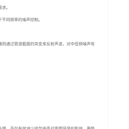
需求。
于不同频率的噪声控制。
器则通过管道截面的突变来反射声波，对中低频噪声有
。
处理，不仅有效减少排气噪声对周围环境的影响，更能