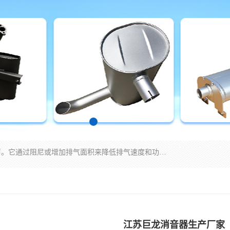
消音器主要用于降低机械设备或枪械等产生的噪声。它通过阻尼或增加排气面积来降低排气速度和功率，从而降低噪声。常见的消音器类型包括阻性消声器、抗性消声器、共振消声器以及阻抗复合式消声器等。这些消音器各有特点，适用于不同频率的噪声消除。
江苏巨龙消音器生产厂家