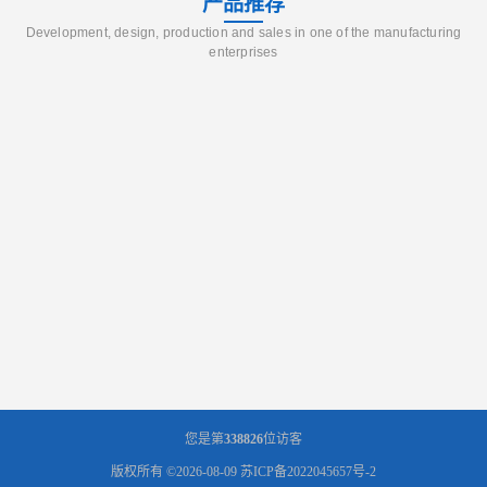
产品推荐
Development, design, production and sales in one of the manufacturing
enterprises
您是第
338826
位访客
版权所有 ©2026-08-09
苏ICP备2022045657号-2