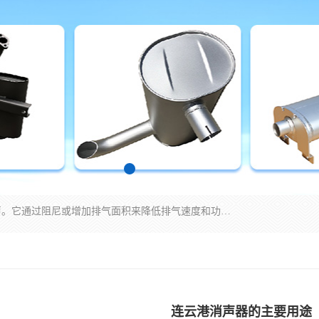
消音器主要用于降低机械设备或枪械等产生的噪声。它通过阻尼或增加排气面积来降低排气速度和功率，从而降低噪声。常见的消音器类型包括阻性消声器、抗性消声器、共振消声器以及阻抗复合式消声器等。这些消音器各有特点，适用于不同频率的噪声消除。
连云港消声器的主要用途