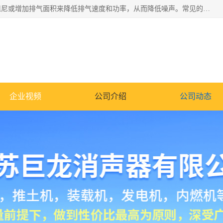
消音器主要用于降低机械设备或枪械等产生的噪声。它通过阻尼或增加排气面积来降低排气速度和功率，从而降低噪声。常见的消音器类型包括阻性消声器、抗性消声器、共振消声器以及阻抗复合式消声器等。这些消音器各有特点，适用于不同频率的噪声消除。
企业视频
公司介绍
公司动态