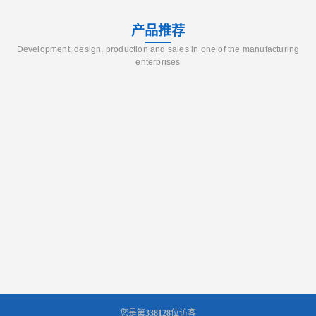
产品推荐
Development, design, production and sales in one of the manufacturing
enterprises
您是第
338128
位访客