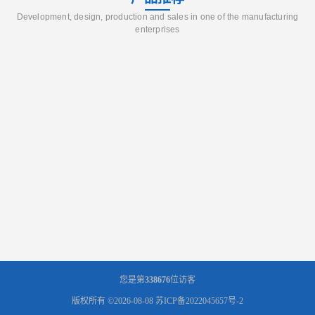
Development, design, production and sales in one of the manufacturing
enterprises
您是第
338676
位访客
版权所有 ©2026-08-08
苏ICP备2022045657号-2