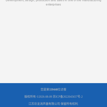
Development, design, production and sales in one of the manufacturing
enterprises
您是第
339440
位访客
版权所有 ©2026-08-09
苏ICP备2022045657号-2
江苏巨龙消声器有限公司
保留所有权利.