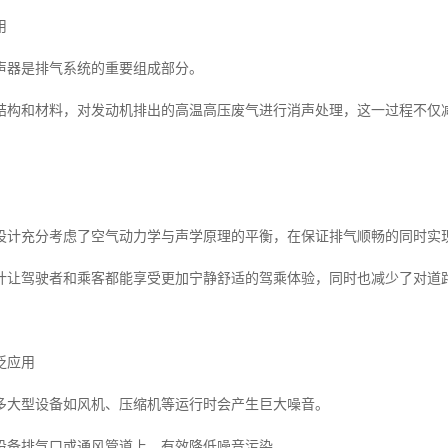
用
声器是排气系统的重要组成部分。
结构和材料，对发动机排出的高温高压废气进行消声处理，这一过程不仅
设计充分考虑了空气动力学与声学原理的平衡，在保证排气顺畅的同时实
计让驾驶者和乘客都能享受更加宁静舒适的驾乘体验，同时也减少了对道
泛应用
多大型设备如风机、压缩机等运行时会产生巨大噪音。
设备排气口或通风管道上，有效降低噪音污染。