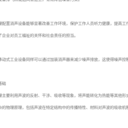
理配置消声设备能够显著改善工作环境，保护工作人员听力健康，提高工
了企业对员工福祉的关怀和社会责任的担当。
移动式工业设备同样可以通过加装消声器来减少噪声排放，这使得噪声控
基础
理主要利用声波的反射、干涉、吸收等现象，将声能转化为热能等其他形
杂的物理原理，包括声波在特定结构中的传播特性、材料对声波的吸收机