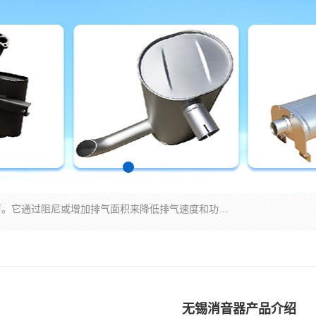
消音器主要用于降低机械设备或枪械等产生的噪声。它通过阻尼或增加排气面积来降低排气速度和功率，从而降低噪声。常见的消音器类型包括阻性消声器、抗性消声器、共振消声器以及阻抗复合式消声器等。这些消音器各有特点，适用于不同频率的噪声消除。
无锡消音器产品介绍