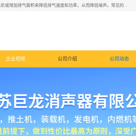
消音器主要用于降低机械设备或枪械等产生的噪声。它通过阻尼或增加排气面积来降低排气速度和功率，从而降低噪声。常见的消音器类型包括阻性消声器、抗性消声器、共振消声器以及阻抗复合式消声器等。这些消音器各有特点，适用于不同频率的噪声消除。
企业视频
公司介绍
公司动态