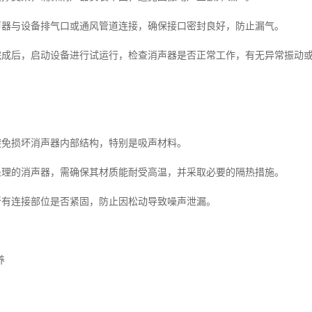
消声器与设备排气口或通风管道连接，确保接口密封良好，防止漏气。
装完成后，启动设备进行试运行，检查消声器是否正常工作，有无异常振动
应避免损坏消声器内部结构，特别是吸声材料。
气处理的消声器，需确保其材质能耐受高温，并采取必要的隔热措施。
查所有连接部位是否紧固，防止因松动导致噪声泄漏。
养