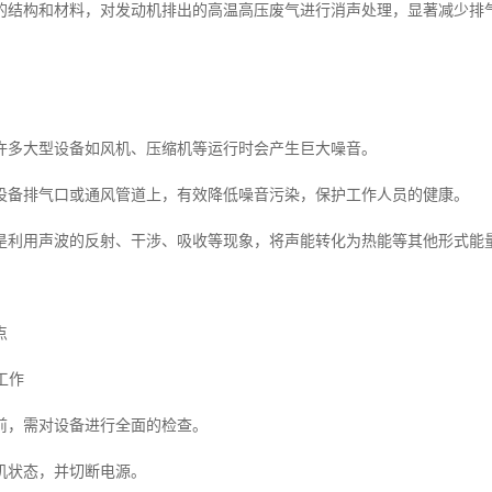
的结构和材料，对发动机排出的高温高压废气进行消声处理，显著减少排
许多大型设备如风机、压缩机等运行时会产生巨大噪音。
设备排气口或通风管道上，有效降低噪音污染，保护工作人员的健康。
是利用声波的反射、干涉、吸收等现象，将声能转化为热能等其他形式能
点
工作
前，需对设备进行全面的检查。
机状态，并切断电源。