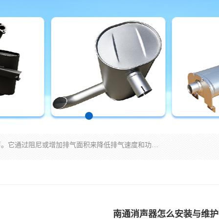
消音器主要用于降低机械设备或枪械等产生的噪声。它通过阻尼或增加排气面积来降低排气速度和功率，从而降低噪声。常见的消音器类型包括阻性消声器、抗性消声器、共振消声器以及阻抗复合式消声器等。这些消音器各有特点，适用于不同频率的噪声消除。
南通消声器怎么安装与维护