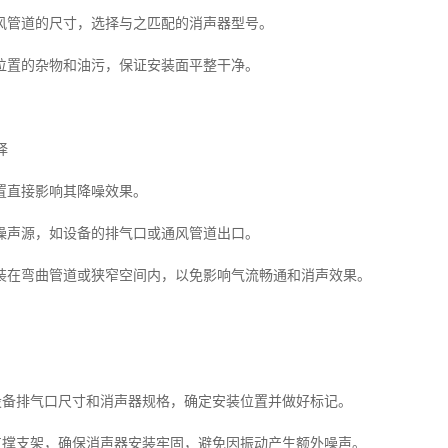
风管道的尺寸，选择与之匹配的消声器型号。
位置的杂物和油污，保证安装面平整干净。
择
置直接影响其降噪效果。
噪声源，如设备的排气口或通风管道出口。
装在弯曲管道或狭窄空间内，以免影响气流畅通和消声效果。
据设备排气口尺寸和消声器规格，确定安装位置并做好标记。
装支撑支架，确保消声器安装牢固，避免因振动产生额外噪声。