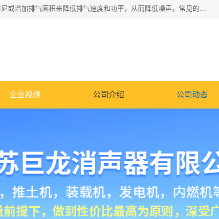
消音器主要用于降低机械设备或枪械等产生的噪声。它通过阻尼或增加排气面积来降低排气速度和功率，从而降低噪声。常见的消音器类型包括阻性消声器、抗性消声器、共振消声器以及阻抗复合式消声器等。这些消音器各有特点，适用于不同频率的噪声消除。
企业视频
公司介绍
公司动态