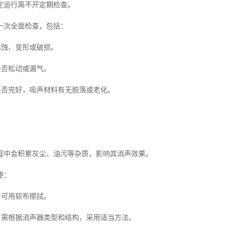
定运行离不开定期检查。
一次全面检查，包括：
锈蚀、变形或破损。
是否松动或漏气。
构是否完好，吸声材料有无脱落或老化。
程中会积累灰尘、油污等杂质，影响其消声效果。
要：
，可用软布擦拭。
洁，需根据消声器类型和结构，采用适当方法。