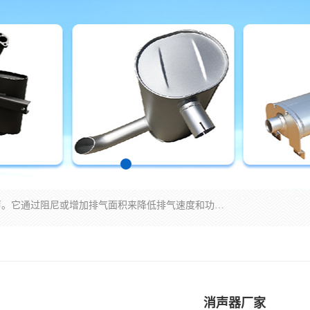
消音器主要用于降低机械设备或枪械等产生的噪声。它通过阻尼或增加排气面积来降低排气速度和功率，从而降低噪声。常见的消音器类型包括阻性消声器、抗性消声器、共振消声器以及阻抗复合式消声器等。这些消音器各有特点，适用于不同频率的噪声消除。
消声器厂家