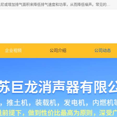
消音器主要用于降低机械设备或枪械等产生的噪声。它通过阻尼或增加排气面积来降低排气速度和功率，从而降低噪声。常见的消音器类型包括阻性消声器、抗性消声器、共振消声器以及阻抗复合式消声器等。这些消音器各有特点，适用于不同频率的噪声消除。
企业视频
公司介绍
公司动态