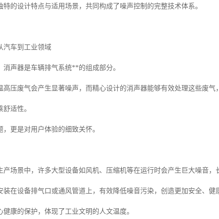
独特的设计特点与适用场景，共同构成了噪声控制的完整技术体系。
从汽车到工业领域
，消声器是车辆排气系统**的组成部分。
温高压废气会产生显著噪声，而精心设计的消声器能够有效处理这些废气
乘舒适性。
题，更是对用户体验的细致关怀。
生产场景中，许多大型设备如风机、压缩机等在运行时会产生巨大噪音，
安装在设备排气口或通风管道上，有效降低噪音污染，创造更加安全、健
心健康的保护，体现了工业文明的人文温度。