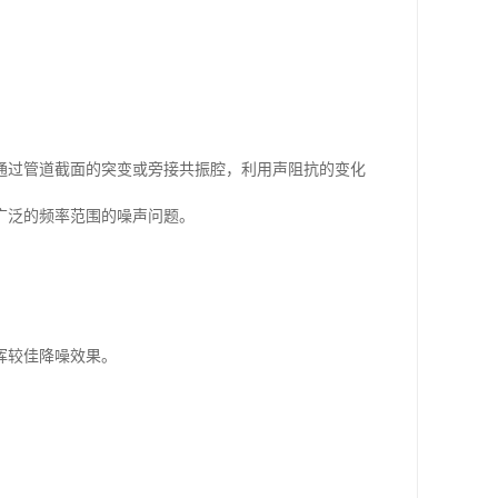
通过管道截面的突变或旁接共振腔，利用声阻抗的变化
广泛的频率范围的噪声问题。
挥较佳降噪效果。
。