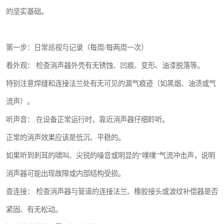
的坚实基础。
第一步：日常巡视与记录（每周/每两周一次）
看外观： 检查消声器外壳有无锈蚀、凹痕、变形、油漆脱落等。
特别注意焊缝和连接法兰处有无可见的漏气痕迹（如黑烟、油渍或气
流声）。
听声音： 在设备正常运行时，靠近消声器仔细聆听。
正常的消声效果应该是低沉、平稳的。
如果听到刺耳的啸叫、尖锐的噪音或明显的“噗噗”气流冲击声，说明
消声器可能出现故障或内部结构受损。
查连接： 检查消声器与管道的连接法兰、橡胶接头或波纹补偿器是否
紧固、有无松动。