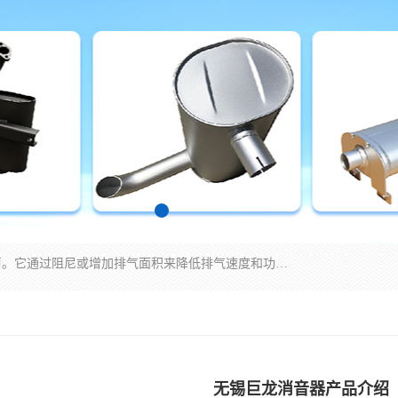
消音器主要用于降低机械设备或枪械等产生的噪声。它通过阻尼或增加排气面积来降低排气速度和功率，从而降低噪声。常见的消音器类型包括阻性消声器、抗性消声器、共振消声器以及阻抗复合式消声器等。这些消音器各有特点，适用于不同频率的噪声消除。
无锡巨龙消音器产品介绍