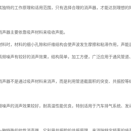
其独特的工作原理和适用范围，只有选择合理的消声器，才能达到理想的
消声器主要依靠吸声材料来吸收声能。
材料时，材料的细小孔隙和纤维结构会使声波发生摩擦和粘滞作用，声能
高频噪声有较好的消声效果，结构简单，加工方便，广泛应用于通风管道
消声器不是通过吸声材料来消声，而是利用管道截面积的突变、共振腔等
频噪声的消声效果较好，耐高温性能优良，特别适用于汽车排气系统、发
一种特殊的抗性消声器，它利用共振腔的共振原理，来消除特定频率的噪