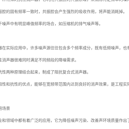
振腔的固有频率一致时，共振腔会产生强烈的吸收作用，将声能消耗掉。
于噪声中有明显峰值频率的场合，如压缩机的排气噪声等。
器在实际应用中，许多噪声源往往包含多个频率成分，既有低频噪声，也
性消声器很难同时满足不同频段的降噪需求。
抗性两种原理结合起来，制成了阻抗复合式消声器。
阻性和抗性的优点，能够在宽频带范围内达到良好的消声效果，是工程实
用场景
业和领域中都有着广泛的应用，它为降低噪声污染、改善声环境质量作出