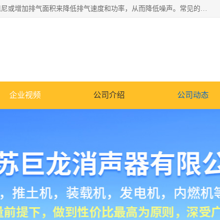
消音器主要用于降低机械设备或枪械等产生的噪声。它通过阻尼或增加排气面积来降低排气速度和功率，从而降低噪声。常见的消音器类型包括阻性消声器、抗性消声器、共振消声器以及阻抗复合式消声器等。这些消音器各有特点，适用于不同频率的噪声消除。
企业视频
公司介绍
公司动态