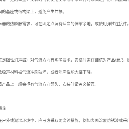
固的基座或结构梁上，避免产生共振。
声器的热膨胀需求，可在固定点留有适当的伸缩余地，或使用弹性连接件
其是阻性消声器）对气流方向有明确要求，安装时需仔细核对产品标识，
致吸声材料被气流冲刷破坏，或者消声性能大幅下降。
器产品上一般会标有气流方向箭头，安装时请务必留意。
措施
在户外或潮湿环境中，应考虑采取防腐蚀措施，例如表面涂覆防锈漆或采