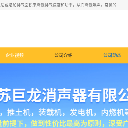
消音器主要用于降低机械设备或枪械等产生的噪声。它通过阻尼或增加排气面积来降低排气速度和功率，从而降低噪声。常见的消音器类型包括阻性消声器、抗性消声器、共振消声器以及阻抗复合式消声器等。这些消音器各有特点，适用于不同频率的噪声消除。
企业视频
公司介绍
公司动态