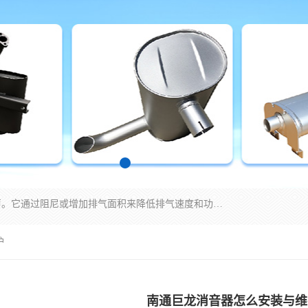
消音器主要用于降低机械设备或枪械等产生的噪声。它通过阻尼或增加排气面积来降低排气速度和功率，从而降低噪声。常见的消音器类型包括阻性消声器、抗性消声器、共振消声器以及阻抗复合式消声器等。这些消音器各有特点，适用于不同频率的噪声消除。
护
南通巨龙消音器怎么安装与维