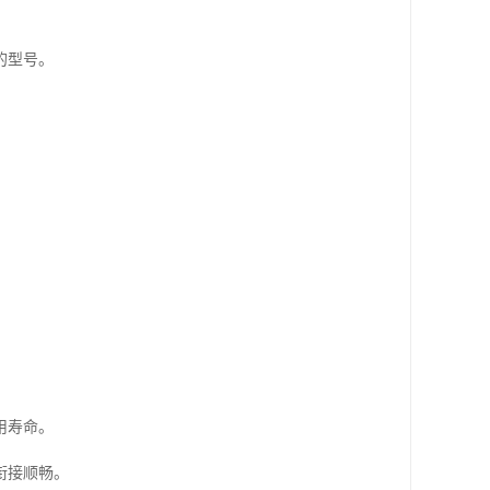
的型号。
用寿命。
衔接顺畅。