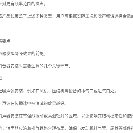
应对更宽频率范围的噪声。
器产品线覆盖了上述多种类型，用户可根据实际工况和噪声频谱选择合适
装要点
声器发挥降噪效果的前提。
消音器安装时需要注意的几个关键环节：
择
近噪声源安装，例如在风机、压缩机等设备的排气口或进气口处。
，声波在传播途中被消减的效果越好。
消声器安装在有强烈振动或高温辐射的区域，以免影响其结构稳定性和使
统，消声器应沿着排气管路合理布局，确保与发动机排气管、尾管等部件