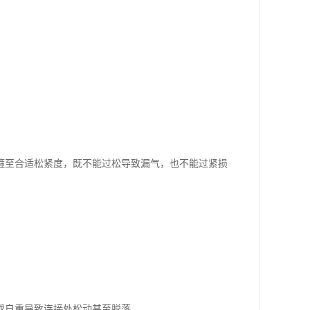
箍至合适松紧度，既不能过松导致漏气，也不能过紧损
或自重导致连接处松动甚至脱落。