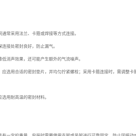
间通常采用法兰、卡箍或焊接等方式连接。
保连接处密封良好，防止漏气。
降低消声效果，还可能产生额外的气流噪声。
，应选用合适的密封垫片，并均匀拧紧螺栓；采用卡箍连接时，需调整卡
应选用耐高温的密封材料。
具有一定的重量，安装时需要使用支架或吊架进行可靠固定，防止因振动