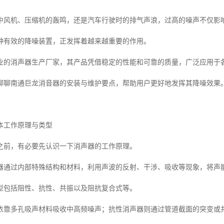
中风机、压缩机的轰鸣，还是汽车行驶时的排气声浪，过高的噪声不仅影
种有效的降噪装置，正发挥着越来越重要的作用。
业的消声器生产厂家，其产品凭借稳定的性能和可靠的质量，广泛应用于
聊聊南通巨龙消音器的安装与维护要点，帮助用户更好地发挥其降噪效果
本工作原理与类型
之前，有必要先认识一下消声器的工作原理。
器通过内部特殊结构和材料，利用声波的反射、干涉、吸收等现象，将声
型包括阻性、抗性、共振以及阻抗复合式等。
依靠多孔吸声材料吸收中高频噪声；抗性消声器则通过管道截面的突变或