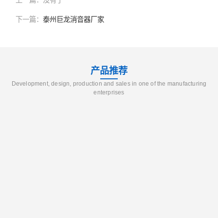
下一篇：
泰州巨龙消音器厂家
产品推荐
Development, design, production and sales in one of the manufacturing
enterprises