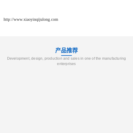
http://www.xiaoyinqijulong.com
产品推荐
Development, design, production and sales in one of the manufacturing
enterprises