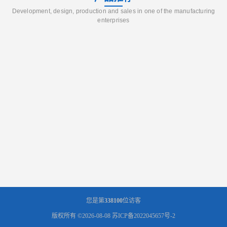
Development, design, production and sales in one of the manufacturing
enterprises
您是第
338100
位访客
版权所有 ©2026-08-08
苏ICP备2022045657号-2