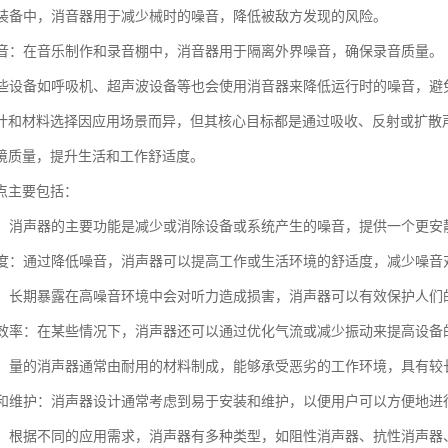
：在装备中，消音器用于减少械时的噪音，降低被敌方发现的风险。
和录音：在音乐制作和录音棚中，消音器用于隔离外界噪音，确保录音质量。
：某些设备如呼吸机、超声波设备等也会使用消音器来降低运行时的噪音，
计和材料选择因应用场景而异，但其核心目标都是通过吸收、反射或扩散
境质量，提升生活和工作舒适度。
点主要包括：
噪音：消声器的主要功能是减少或消除设备或系统产生的噪音，提供一个更安
舒适度：通过降低噪音，消声器可以提高工作或生活环境的舒适度，减少噪音
听力：长期暴露在高噪音环境中会对听力造成损害，消声器可以有效保护人们
设备效率：在某些情况下，消声器还可以通过优化气流或减少振动来提高设备
性强：量的消声器通常由耐用的材料制成，能够承受恶劣的工作环境，具有较
安装和维护：消声器设计通常考虑到易于安装和维护，以便用户可以方便地
类型：根据不同的应用需求，消声器有多种类型，如阻性消声器、抗性消声