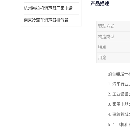
产品描述
杭州拖拉机消声器厂家电话
南京冷藏车消声器排气管
驱动方式
构造类型
特点
用途
消音器是一
1. 汽车
2. 工业
3. 家用
4. 建筑
5. ：飞