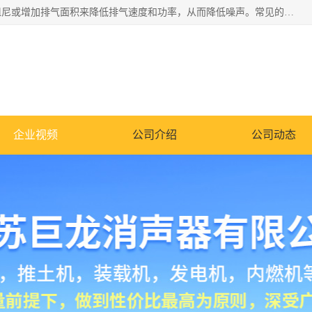
消音器主要用于降低机械设备或枪械等产生的噪声。它通过阻尼或增加排气面积来降低排气速度和功率，从而降低噪声。常见的消音器类型包括阻性消声器、抗性消声器、共振消声器以及阻抗复合式消声器等。这些消音器各有特点，适用于不同频率的噪声消除。
企业视频
公司介绍
公司动态