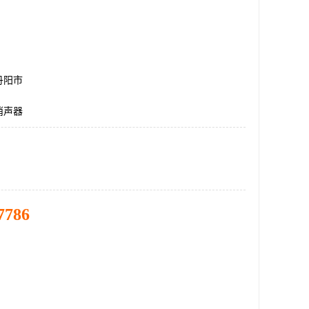
丹阳市
消声器
7786