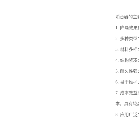
消音器的主
1. 降噪
2. 多种
3. 材料
4. 结构
5. 耐久
6. 易于
7. 成本
本，具有较
8. 应用