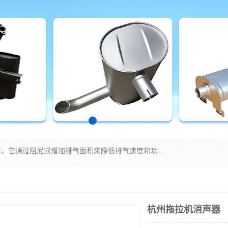
消音器主要用于降低机械设备或枪械等产生的噪声。它通过阻尼或增加排气面积来降低排气速度和功率，从而降低噪声。常见的消音器类型包括阻性消声器、抗性消声器、共振消声器以及阻抗复合式消声器等。这些消音器各有特点，适用于不同频率的噪声消除。
杭州拖拉机消声器