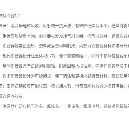
要特点包括：
效果显著：消音器通过吸收、反射或干扰声波，有效降低噪音水平，通常能将噪
类型：根据应用场景不同，消音器可分为排气消音器、进气消音器、管道消
多样：消音器通常由金属、塑料或复合材料制成，内部填充吸音材料如玻璃
紧凑：现代消音器设计注重体积小巧，便于安装和维护，同时不影响设备或系
性强：量的消音器具有良好的耐腐蚀、耐高温和抗振性能，确保在恶劣环境
维护：许多消音器设计为可拆卸式，便于清洁和更换内部吸音材料，延长使用
效益高：虽然初期投资可能较高，但长期来看，消音器能有效减少噪音污染
高的经济效益。
广泛：消音器广泛应用于汽车、摩托车、工业设备、家用电器、建筑通风系