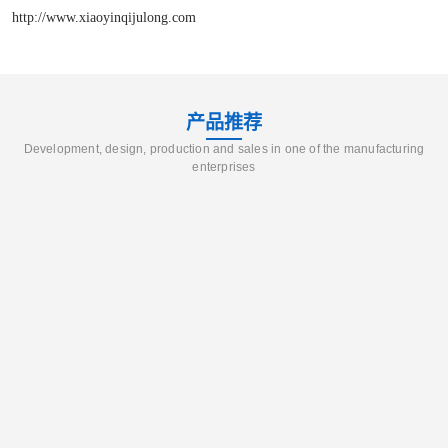
http://www.xiaoyinqijulong.com
产品推荐
Development, design, production and sales in one of the manufacturing
enterprises