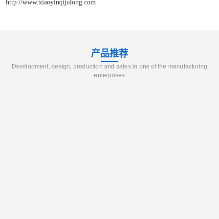
http://www.xiaoyinqijulong.com
产品推荐
Development, design, production and sales in one of the manufacturing
enterprises