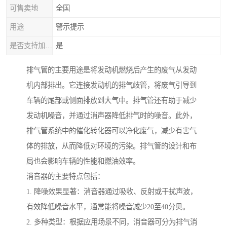
可售卖地
全国
用途
警示提示
是否支持加工定制
是
排气管的主要用途是将发动机燃烧后产生的废气从发动
机内部排出。它连接发动机的排气歧管，将废气引导到
车辆的尾部或侧面排放到大气中。排气管还有助于减少
发动机噪音，并通过消声器降低排气时的噪音。此外，
排气管系统中的催化转化器可以净化废气，减少有害气
体的排放，从而降低对环境的污染。排气管的设计和布
局也会影响车辆的性能和燃油效率。
消音器的主要特点包括：
1. 降噪效果显著：消音器通过吸收、反射或干扰声波，
有效降低噪音水平，通常能将噪音减少20至40分贝。
2. 多种类型：根据应用场景不同，消音器可分为排气消