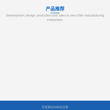
产品推荐
Development, design, production and sales in one of the manufacturing
enterprises
您是第
337435
位访客