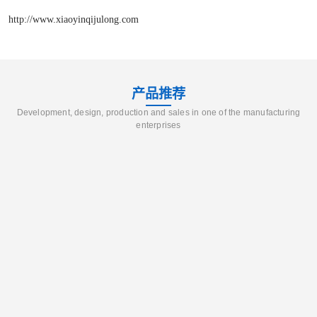
http://www.xiaoyinqijulong.com
产品推荐
Development, design, production and sales in one of the manufacturing
enterprises