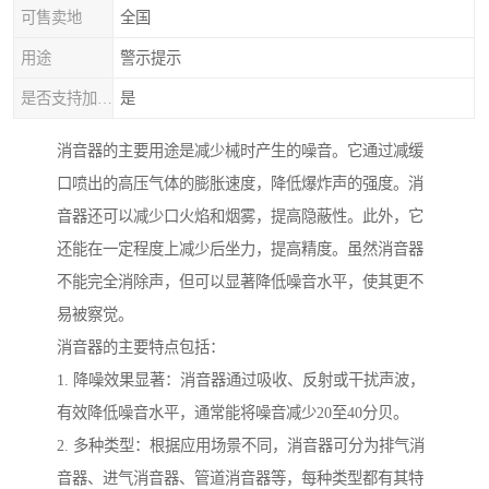
可售卖地
全国
用途
警示提示
是否支持加工定制
是
消音器的主要用途是减少械时产生的噪音。它通过减缓
口喷出的高压气体的膨胀速度，降低爆炸声的强度。消
音器还可以减少口火焰和烟雾，提高隐蔽性。此外，它
还能在一定程度上减少后坐力，提高精度。虽然消音器
不能完全消除声，但可以显著降低噪音水平，使其更不
易被察觉。
消音器的主要特点包括：
1. 降噪效果显著：消音器通过吸收、反射或干扰声波，
有效降低噪音水平，通常能将噪音减少20至40分贝。
2. 多种类型：根据应用场景不同，消音器可分为排气消
音器、进气消音器、管道消音器等，每种类型都有其特