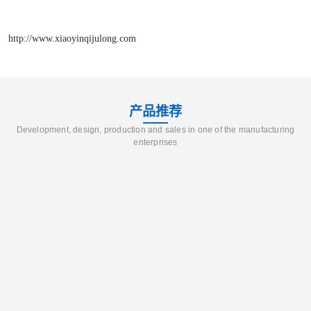
http://www.xiaoyinqijulong.com
产品推荐
Development, design, production and sales in one of the manufacturing
enterprises