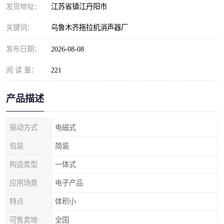
发货地址：
江苏省镇江丹阳市
关键词：
乌鲁木齐拖拉机消声器厂
发布日期：
2026-08-08
阅 读 量：
221
产品描述
驱动方式
电磁式
包装
简装
构造类型
一体式
应用场景
电子产品
特点
体积小
可售卖地
全国