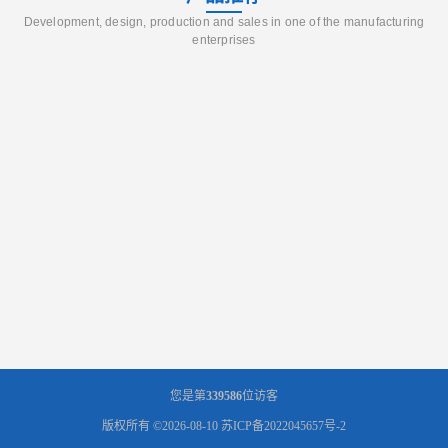
Development, design, production and sales in one of the manufacturing
enterprises
您是第
339586
位访客
版权所有 ©2026-08-10
苏ICP备2022045657号-2