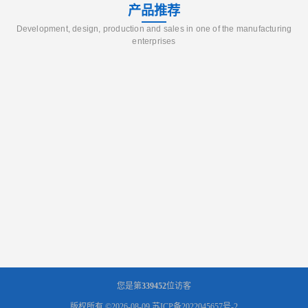
产品推荐
Development, design, production and sales in one of the manufacturing
enterprises
您是第
339452
位访客
版权所有 ©2026-08-09
苏ICP备2022045657号-2