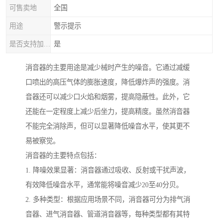
可售卖地
全国
用途
警示提示
是否支持加工定制
是
消音器的主要用途是减少械时产生的噪音。它通过减缓
口喷出的高压气体的膨胀速度，降低爆炸声的强度。消
音器还可以减少口火焰和烟雾，提高隐蔽性。此外，它
还能在一定程度上减少后坐力，提高精度。虽然消音器
不能完全消除声，但可以显著降低噪音水平，使其更不
易被察觉。
消音器的主要特点包括：
1. 降噪效果显著：消音器通过吸收、反射或干扰声波，
有效降低噪音水平，通常能将噪音减少20至40分贝。
2. 多种类型：根据应用场景不同，消音器可分为排气消
音器、进气消音器、管道消音器等，每种类型都有其特