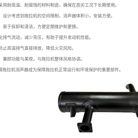
性：采用耐高温、耐腐蚀的材料制造，确保在恶劣工况下长期使用。
紧凑：设计考虑到拖拉机的空间限制，消声器体积小，安装方便。
简便：易于拆卸和清洁，方便定期维护和更换。
：优化排气流动，减少背压，有助于提升发动机性能。
性：防止高温排气直接排放，降低火灾风险。
设计：兼顾功能与美观，与拖拉机整体风格协调。
得拖拉机消声器成为保障拖拉机正常运行和环境保护的重要部件。