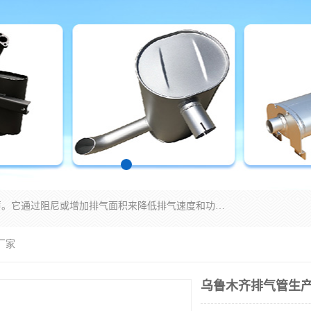
消音器主要用于降低机械设备或枪械等产生的噪声。它通过阻尼或增加排气面积来降低排气速度和功率，从而降低噪声。常见的消音器类型包括阻性消声器、抗性消声器、共振消声器以及阻抗复合式消声器等。这些消音器各有特点，适用于不同频率的噪声消除。
厂家
乌鲁木齐排气管生