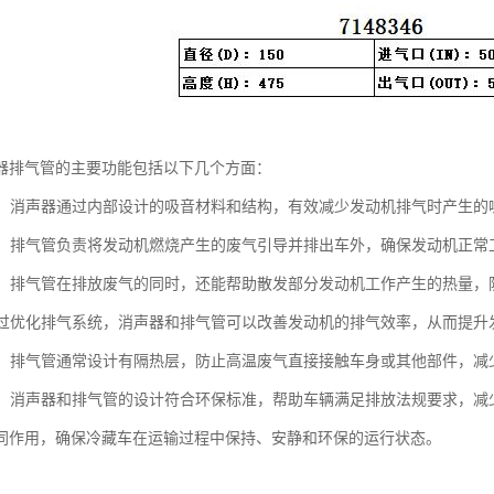
器排气管的主要功能包括以下几个方面：
噪音：消声器通过内部设计的吸音材料和结构，有效减少发动机排气时产生
废气：排气管负责将发动机燃烧产生的废气引导并排出车外，确保发动机正
功能：排气管在排放废气的同时，还能帮助散发部分发动机工作产生的热量
：通过优化排气系统，消声器和排气管可以改善发动机的排气效率，从而提
防护：排气管通常设计有隔热层，防止高温废气直接接触车身或其他部件，减
合规：消声器和排气管的设计符合环保标准，帮助车辆满足排放法规要求，减
同作用，确保冷藏车在运输过程中保持、安静和环保的运行状态。