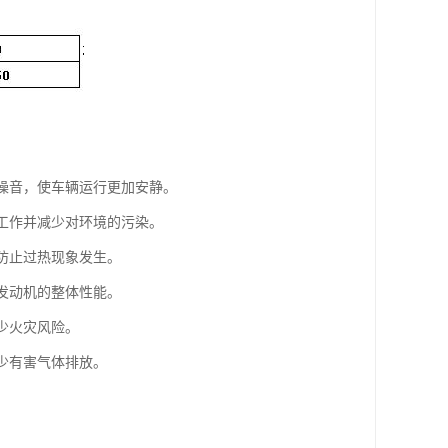
的噪音，使车辆运行更加安静。
常工作并减少对环境的污染。
，防止过热现象发生。
升发动机的整体性能。
少火灾风险。
少有害气体排放。