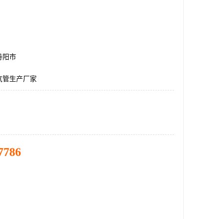
丹阳市
气管生产厂家
7786