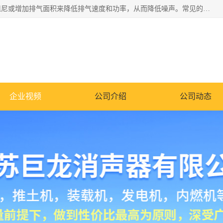
消音器主要用于降低机械设备或枪械等产生的噪声。它通过阻尼或增加排气面积来降低排气速度和功率，从而降低噪声。常见的消音器类型包括阻性消声器、抗性消声器、共振消声器以及阻抗复合式消声器等。这些消音器各有特点，适用于不同频率的噪声消除。
企业视频
公司介绍
公司动态