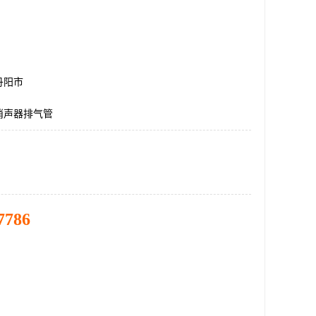
丹阳市
消声器排气管
7786