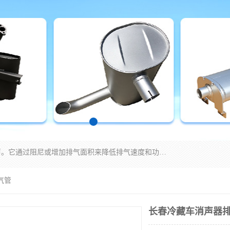
消音器主要用于降低机械设备或枪械等产生的噪声。它通过阻尼或增加排气面积来降低排气速度和功率，从而降低噪声。常见的消音器类型包括阻性消声器、抗性消声器、共振消声器以及阻抗复合式消声器等。这些消音器各有特点，适用于不同频率的噪声消除。
气管
长春冷藏车消声器