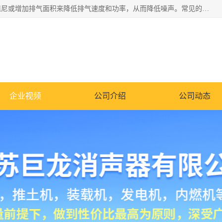
消音器主要用于降低机械设备或枪械等产生的噪声。它通过阻尼或增加排气面积来降低排气速度和功率，从而降低噪声。常见的消音器类型包括阻性消声器、抗性消声器、共振消声器以及阻抗复合式消声器等。这些消音器各有特点，适用于不同频率的噪声消除。
企业视频
公司介绍
公司动态