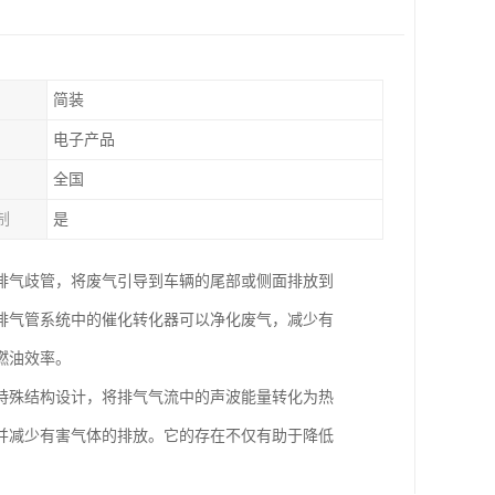
简装
电子产品
全国
制
是
排气歧管，将废气引导到车辆的尾部或侧面排放到
排气管系统中的催化转化器可以净化废气，减少有
燃油效率。
特殊结构设计，将排气气流中的声波能量转化为热
并减少有害气体的排放。它的存在不仅有助于降低