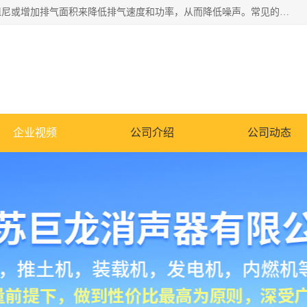
消音器主要用于降低机械设备或枪械等产生的噪声。它通过阻尼或增加排气面积来降低排气速度和功率，从而降低噪声。常见的消音器类型包括阻性消声器、抗性消声器、共振消声器以及阻抗复合式消声器等。这些消音器各有特点，适用于不同频率的噪声消除。
企业视频
公司介绍
公司动态