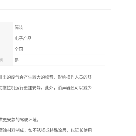
简装
电子产品
全国
制
是
排出的废气会产生较大的噪音，影响操作人员的舒
使拖拉机运行更加安静。此外，消声器还可以减少
提供更安静的驾驶环境。
耐腐蚀材料制成，如不锈钢或特殊涂层，以延长使用