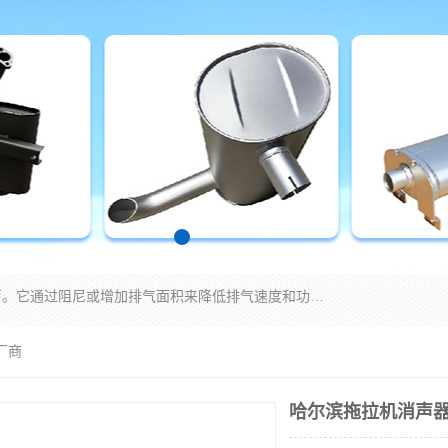
消音器主要用于降低机械设备或枪械等产生的噪声。它通过阻尼或增加排气面积来降低排气速度和功率，从而降低噪声。常见的消音器类型包括阻性消声器、抗性消声器、共振消声器以及阻抗复合式消声器等。这些消音器各有特点，适用于不同频率的噪声消除。
厂商
哈尔滨拖拉机消声