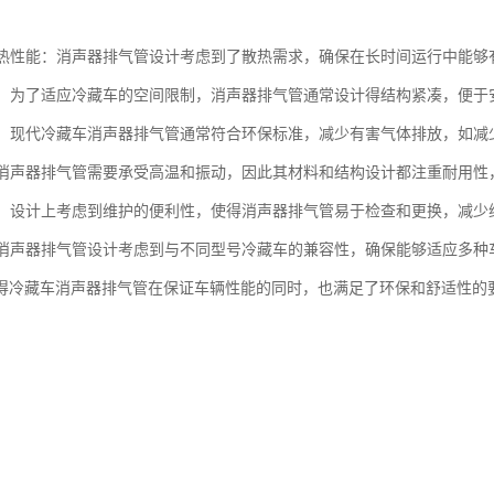
的散热性能：消声器排气管设计考虑到了散热需求，确保在长时间运行中能
紧凑：为了适应冷藏车的空间限制，消声器排气管通常设计得结构紧凑，便于
性能：现代冷藏车消声器排气管通常符合环保标准，减少有害气体排放，如
性：消声器排气管需要承受高温和振动，因此其材料和结构设计都注重耐用
维护：设计上考虑到维护的便利性，使得消声器排气管易于检查和更换，减少
性：消声器排气管设计考虑到与不同型号冷藏车的兼容性，确保能够适应多
得冷藏车消声器排气管在保证车辆性能的同时，也满足了环保和舒适性的