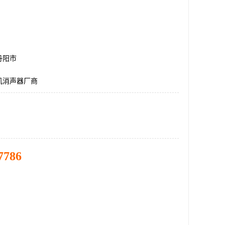
丹阳市
机消声器厂商
7786