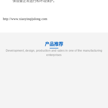
保设备正常运行和环境保护。
http://www.xiaoyinqijulong.com
产品推荐
Development, design, production and sales in one of the manufacturing
enterprises