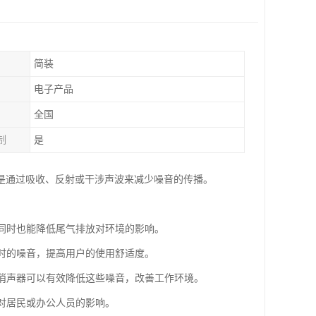
简装
电子产品
全国
制
是
是通过吸收、反射或干涉声波来减少噪音的传播。
，同时也能降低尾气排放对环境的影响。
行时的噪音，提高用户的使用舒适度。
，消声器可以有效降低这些噪音，改善工作环境。
音对居民或办公人员的影响。