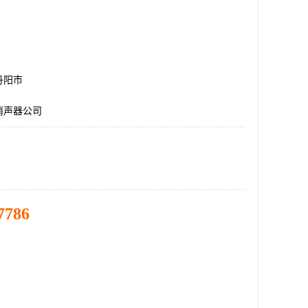
丹阳市
消声器公司
7786