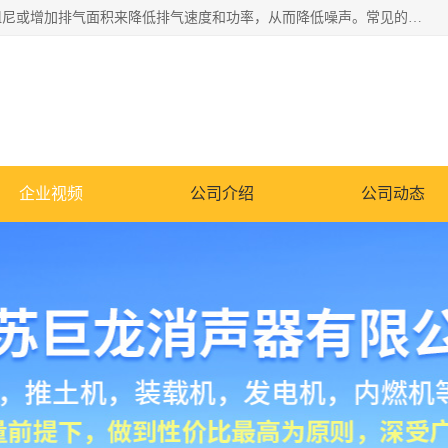
消音器主要用于降低机械设备或枪械等产生的噪声。它通过阻尼或增加排气面积来降低排气速度和功率，从而降低噪声。常见的消音器类型包括阻性消声器、抗性消声器、共振消声器以及阻抗复合式消声器等。这些消音器各有特点，适用于不同频率的噪声消除。
企业视频
公司介绍
公司动态