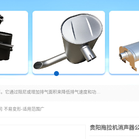
消音器主要用于降低机械设备或枪械等产生的噪声。它通过阻尼或增加排气面积来降低排气速度和功率，从而降低噪声。常见的消音器类型包括阻性消声器、抗性消声器、共振消声器以及阻抗复合式消声器等。这些消音器各有特点，适用于不同频率的噪声消除。
司 不易变形-适用范围广
贵阳拖拉机消声器公