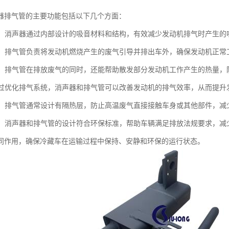
器排气管的主要功能包括以下几个方面：
噪音：消声器通过内部设计的吸音材料和结构，有效减少发动机排气时产生
废气：排气管负责将发动机燃烧产生的废气引导并排出车外，确保发动机正
功能：排气管在排放废气的同时，还能帮助散发部分发动机工作产生的热量
：通过优化排气系统，消声器和排气管可以改善发动机的排气效率，从而提
防护：排气管通常设计有隔热层，防止高温废气直接接触车身或其他部件，减
合规：消声器和排气管的设计符合环保标准，帮助车辆满足排放法规要求，减
同作用，确保冷藏车在运输过程中保持、安静和环保的运行状态。