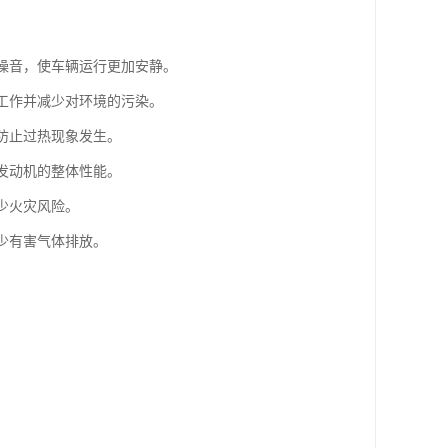
的噪音，使车辆运行更加安静。
常工作并减少对环境的污染。
，防止过热现象发生。
升发动机的整体性能。
少火灾风险。
少有害气体排放。