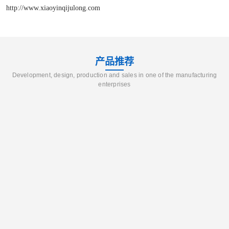
http://www.xiaoyinqijulong.com
产品推荐
Development, design, production and sales in one of the manufacturing
enterprises