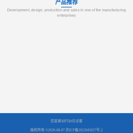
产品推荐
Development, design, production and sales in one of the manufacturing
enterprises
您是第
337721
位访客
版权所有 ©2026-08-07
苏ICP备2022045657号-2