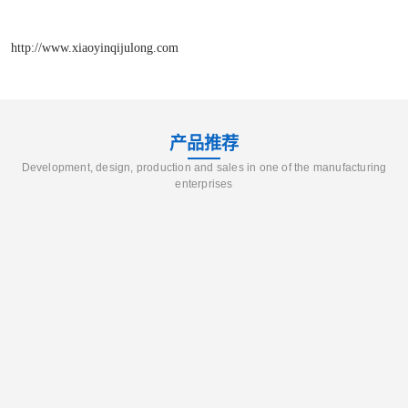
http://www.xiaoyinqijulong.com
产品推荐
Development, design, production and sales in one of the manufacturing
enterprises