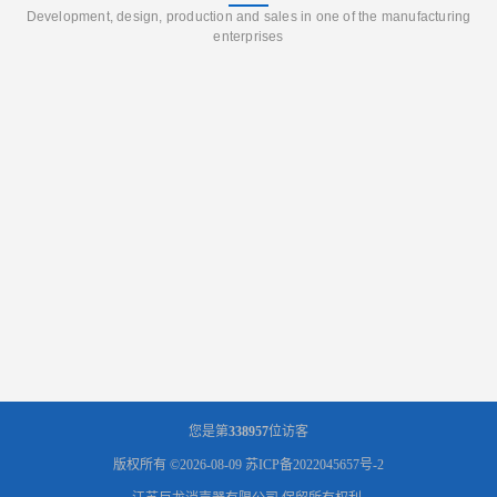
Development, design, production and sales in one of the manufacturing
enterprises
您是第
338957
位访客
版权所有 ©2026-08-09
苏ICP备2022045657号-2