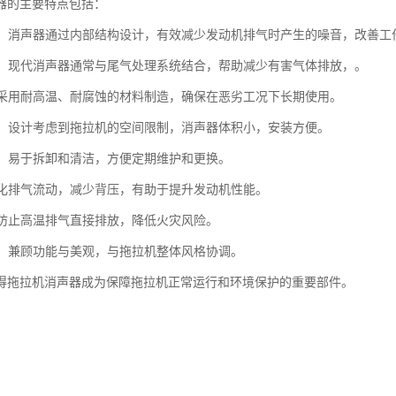
器的主要特点包括：
噪音：消声器通过内部结构设计，有效减少发动机排气时产生的噪音，改善工
控制：现代消声器通常与尾气处理系统结合，帮助减少有害气体排放，。
性：采用耐高温、耐腐蚀的材料制造，确保在恶劣工况下长期使用。
紧凑：设计考虑到拖拉机的空间限制，消声器体积小，安装方便。
简便：易于拆卸和清洁，方便定期维护和更换。
：优化排气流动，减少背压，有助于提升发动机性能。
性：防止高温排气直接排放，降低火灾风险。
设计：兼顾功能与美观，与拖拉机整体风格协调。
得拖拉机消声器成为保障拖拉机正常运行和环境保护的重要部件。