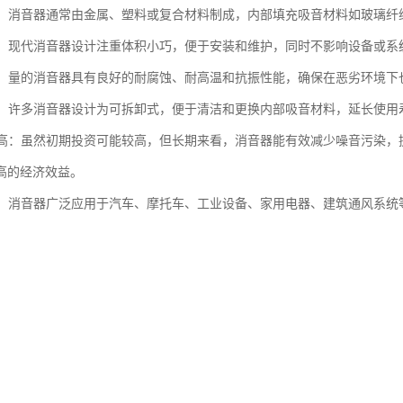
多样：消音器通常由金属、塑料或复合材料制成，内部填充吸音材料如玻璃
紧凑：现代消音器设计注重体积小巧，便于安装和维护，同时不影响设备或系
性强：量的消音器具有良好的耐腐蚀、耐高温和抗振性能，确保在恶劣环境
维护：许多消音器设计为可拆卸式，便于清洁和更换内部吸音材料，延长使用
效益高：虽然初期投资可能较高，但长期来看，消音器能有效减少噪音污染
高的经济效益。
广泛：消音器广泛应用于汽车、摩托车、工业设备、家用电器、建筑通风系