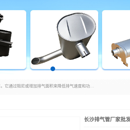
消音器主要用于降低机械设备或枪械等产生的噪声。它通过阻尼或增加排气面积来降低排气速度和功率，从而降低噪声。常见的消音器类型包括阻性消声器、抗性消声器、共振消声器以及阻抗复合式消声器等。这些消音器各有特点，适用于不同频率的噪声消除。
长沙排气管厂家批