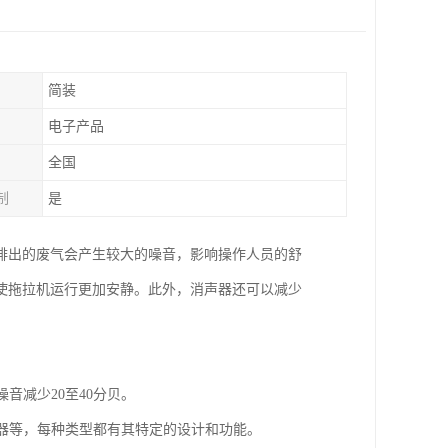
简装
电子产品
全国
制
是
排出的废气会产生较大的噪音，影响操作人员的舒
使拖拉机运行更加安静。此外，消声器还可以减少
音减少20至40分贝。
音器等，每种类型都有其特定的设计和功能。