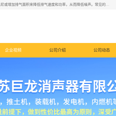
消音器主要用于降低机械设备或枪械等产生的噪声。它通过阻尼或增加排气面积来降低排气速度和功率，从而降低噪声。常见的消音器类型包括阻性消声器、抗性消声器、共振消声器以及阻抗复合式消声器等。这些消音器各有特点，适用于不同频率的噪声消除。
企业视频
公司介绍
公司动态