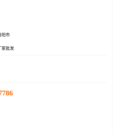
丹阳市
厂家批发
7786