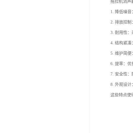
拖拉机消声
1. 降低
2. 排放
3. 耐用
4. 结构
5. 维护
6. 提率
7. 安全
8. 外观
这些特点使