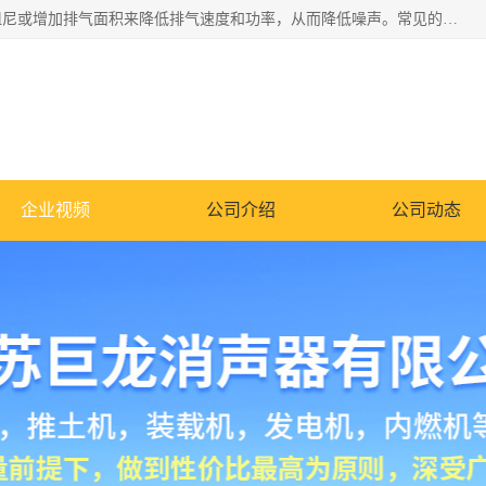
消音器主要用于降低机械设备或枪械等产生的噪声。它通过阻尼或增加排气面积来降低排气速度和功率，从而降低噪声。常见的消音器类型包括阻性消声器、抗性消声器、共振消声器以及阻抗复合式消声器等。这些消音器各有特点，适用于不同频率的噪声消除。
企业视频
公司介绍
公司动态