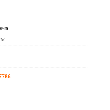
丹阳市
厂家
7786