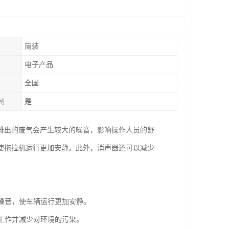
简装
电子产品
全国
制
是
排出的废气会产生较大的噪音，影响操作人员的舒
使拖拉机运行更加安静。此外，消声器还可以减少
的噪音，使车辆运行更加安静。
常工作并减少对环境的污染。