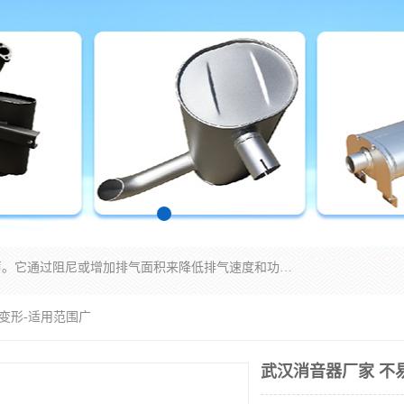
消音器主要用于降低机械设备或枪械等产生的噪声。它通过阻尼或增加排气面积来降低排气速度和功率，从而降低噪声。常见的消音器类型包括阻性消声器、抗性消声器、共振消声器以及阻抗复合式消声器等。这些消音器各有特点，适用于不同频率的噪声消除。
易变形-适用范围广
武汉消音器厂家 不